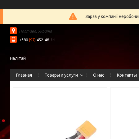
Зараз у компанії неробочи
Полтава, Україна
+380
(97)
452-48-11
Налітай
Главная
Товары и услуги
О нас
Контакты