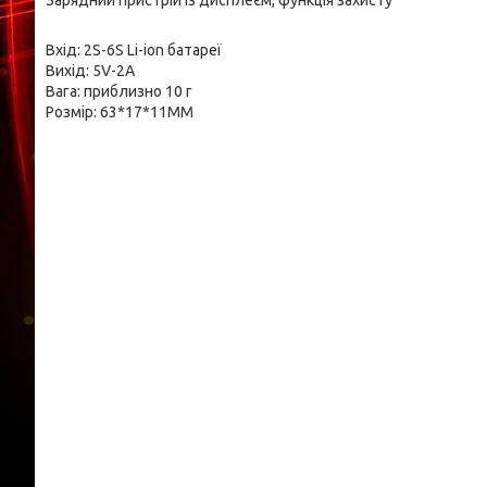
Зарядний пристрій із дисплеєм, функція захисту
Вхід: 2S-6S
Li-ion батареї
Вихід: 5V-2A
Вага: приблизно 10 г
Розмір: 63*17*11MM