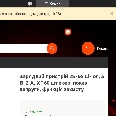
Кошик
жчого робочого дня (завтра, 10.08).
Кошик
Зарядний пристрій 2S-6S Li-ion, 5
В, 2 A, XT60 штекер, показ
напруги, функція захисту
В наявності