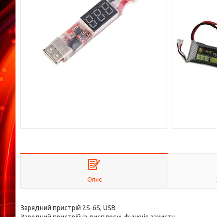
Опис
Зарядний пристрій 2S-6S, USB