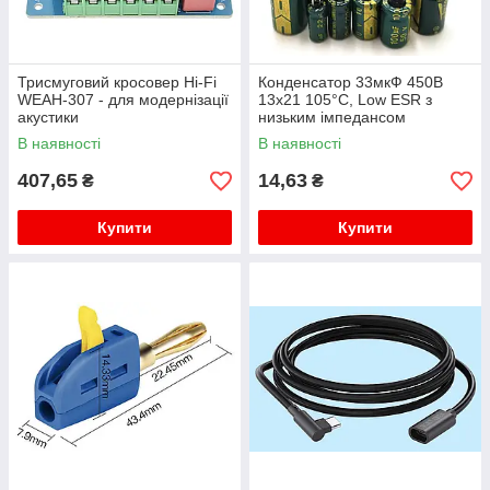
Трисмуговий кросовер Hi-Fi
Конденсатор 33мкФ 450В
WEAH-307 - для модернізації
13x21 105°C, Low ESR з
акустики
низьким імпедансом
В наявності
В наявності
407,65
14,63
₴
₴
Купити
Купити