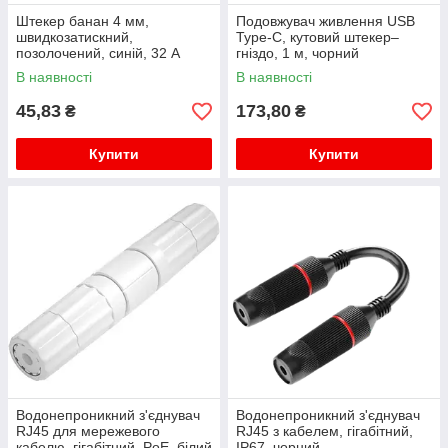
Штекер банан 4 мм,
Подовжувач живлення USB
швидкозатискний,
Type-C, кутовий штекер–
позолочений, синій, 32 А
гніздо, 1 м, чорний
В наявності
В наявності
45,83
173,80
₴
₴
Купити
Купити
Водонепроникний з'єднувач
Водонепроникний з'єднувач
RJ45 для мережевого
RJ45 з кабелем, гігабітний,
кабелю, гігабітний, PoE, білий
IP67, чорний