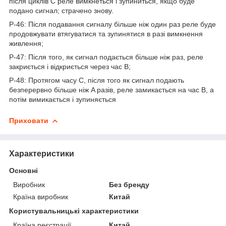
після циклів C реле вимкнеться і зупиниться, якщо буде
подано сигнал; страчено знову.
P-46: Після подавання сигналу більше ніж один раз реле буде
продовжувати втягуватися та зупинятися в разі вимкнення
живлення;
P-47: Після того, як сигнал подається більше ніж раз, реле
закриється і відкриється через час B;
P-48: Протягом часу C, після того як сигнал подають
безперервно більше ніж A разів, реле замикається на час B, а
потім вимикається і зупиняється
Приховати
Характеристики
Основні
Виробник
Без бренду
Країна виробник
Китай
Користувальницькі характеристики
Країна реєстрації
Китай