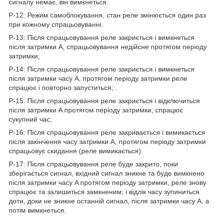
сигналу немає, він вимкнеться.
P-12: Режим самоблокування, стан реле змінюється один раз
при кожному спрацьовуванні.
P-13: Після спрацьовування реле закриється і вимкнеться
після затримки A, спрацьовування недійсне протягом періоду
затримки;
P-14: Після спрацьовування реле закриється і вимкнеться
після затримки часу A, протягом періоду затримки реле
спрацює і повторно запуститься; .
P-15: Після спрацьовування реле закриється і відключиться
після затримки A протягом періоду затримки, спрацює
сукупний час;
P-16: Після спрацьовування реле закривається і вимикається
після закінчення часу затримки A, протягом періоду затримки
спрацьовує скидання (реле вимикається).
P-17: Після спрацьовування реле буде закрито, поки
зберігається сигнал, вхідний сигнал зникне та буде вимкнено
після затримки часу A протягом періоду затримки, реле знову
спрацює та залишиться замкненим; і відлік часу зупиниться
доти, доки не зникне останній сигнал, після затримки часу A, а
потім вимкнеться.