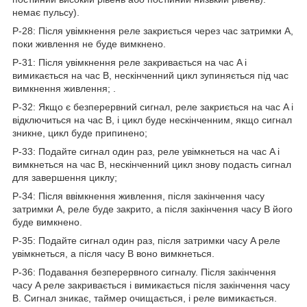
немає пульсу).
P-28: Після увімкнення реле закриється через час затримки A,
поки живлення не буде вимкнено.
P-31: Після увімкнення реле закривається на час A і
вимикається на час B, нескінченний цикл зупиняється під час
вимкнення живлення; .
P-32: Якщо є безперервний сигнал, реле закриється на час A і
відключиться на час B, і цикл буде нескінченним, якщо сигнал
зникне, цикл буде припинено;
P-33: Подайте сигнал один раз, реле увімкнеться на час A і
вимкнеться на час B, нескінченний цикл знову подасть сигнал
для завершення циклу;
P-34: Після ввімкнення живлення, після закінчення часу
затримки A, реле буде закрито, а після закінчення часу B його
буде вимкнено.
P-35: Подайте сигнал один раз, після затримки часу A реле
увімкнеться, а після часу B воно вимкнеться.
P-36: Подавання безперервного сигналу. Після закінчення
часу A реле закривається і вимикається після закінчення часу
B. Сигнал зникає, таймер очищається, і реле вимикається.