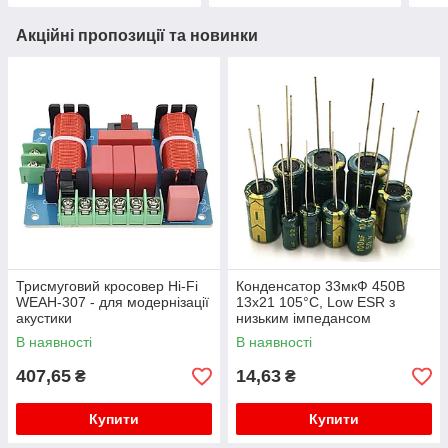
Акційні пропозиції та новинки
Трисмуговий кросовер Hi-Fi
Конденсатор 33мкФ 450В
WEAH-307 - для модернізації
13x21 105°C, Low ESR з
акустики
низьким імпедансом
В наявності
В наявності
407,65
14,63
₴
₴
Купити
Купити