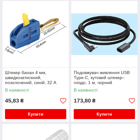
Штекер банан 4 мм,
Подовжувач живлення USB
швидкозатискний,
Type-C, кутовий штекер–
позолочений, синій, 32 А
гніздо, 1 м, чорний
В наявності
В наявності
45,83
173,80
₴
₴
Купити
Купити