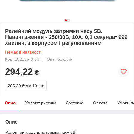
Релейний модуль затримки часу 5В.
Навантаження - 250/30В, 10А. 0,1 секунда~999
хвилин, з корпусом і регулюванням
Немає в наявності
Код: 102135-3-5b
Опт і роздріб
294,22
₴
285,39 ₴
від 10 шт.
Опис
Характеристики
Доставка
Оплата
Умови п
Опис
Релейний модуль затримки часу 5В