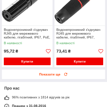
Водонепроникний з'єднувач
Водонепроникний з'єднувач
RJ45 для мережевого
RJ45 для мережевого
кабелю, гігабітний, IP67, PoE,
кабелю, гігабітний, IP67,
чорний
чорний, WDT-IP67ZT/B
В наявності
В наявності
95,72
73,41
₴
₴
Купити
Купити
Показати ще
Про нас
96% позитивних з 1814 відгуків за рік
Працює з 31.08.2016