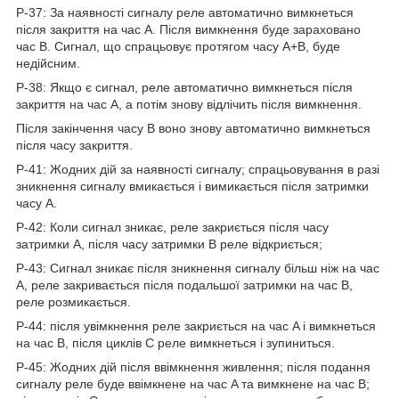
P-37: За наявності сигналу реле автоматично вимкнеться
після закриття на час A. Після вимкнення буде зараховано
час B. Сигнал, що спрацьовує протягом часу A+B, буде
недійсним.
P-38: Якщо є сигнал, реле автоматично вимкнеться після
закриття на час A, а потім знову відлічить після вимкнення.
Після закінчення часу B воно знову автоматично вимкнеться
після часу закриття.
P-41: Жодних дій за наявності сигналу; спрацьовування в разі
зникнення сигналу вмикається і вимикається після затримки
часу A.
P-42: Коли сигнал зникає, реле закриється після часу
затримки A, після часу затримки B реле відкриється;
P-43: Сигнал зникає після зникнення сигналу більш ніж на час
A, реле закривається після подальшої затримки на час B,
реле розмикається.
P-44: після увімкнення реле закриється на час A і вимкнеться
на час B, після циклів C реле вимкнеться і зупиниться.
P-45: Жодних дій після ввімкнення живлення; після подання
сигналу реле буде ввімкнене на час A та вимкнене на час B;