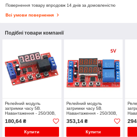
Повернення товару впродовж 14 днів за домовленістю
Всі умови повернення
Подібні товари компанії
Релейний модуль
Релейний модуль
Рел
затримки часу 5В.
затримки часу 5В.
затр
Навантаження - 250/30В,
Навантаження - 250/30В,
Нава
10А. Таймер 0,1 секунда ~
10А. Таймер 0,1 секунда ~
10А.
180,64
353,14
294
₴
₴
999 хвилин
999 хвилин. Двоканальне
хвил
рег
Купити
Купити