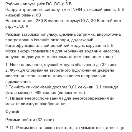
Робоча напруга (між DC+DC-): 5 В
Напруга тригерного сигналу: (між IN+IN-): високий рівень: 5 В,
низький рівень: 0В
Навантаження: 250 В змінного струму/10 А, 30 В постійного
струму/10 А
Режими затримки імпульсу, циклічна затримка, високоточна
програмована ізоляція оптопари, додатковий
багатофункціональний релейний модуль керування 5 В
Може використовуватися для керування водяним насосом,
керування двигуном, електромагнітним клапаном тощо.
1. Нове оновлення, функції модуля збільшено до 32 типів.
2. Функція блокування зворотного підключення джерела
живлення не зашкодить модулю через неправильне
підключення.
3 Точність синхронізації досягає 0,01 секунди. 0,1 секунди
(мала межа) ~ 999 хвилин (велика межа)
4. Низьке енергоспоживання і для енергозбереження ви
можете вимкнути відображення
Функції:
Режими роботи (32 типи):
P-11: Режим інчінга, якщо є сигнал, він увімкнеться, але якщо