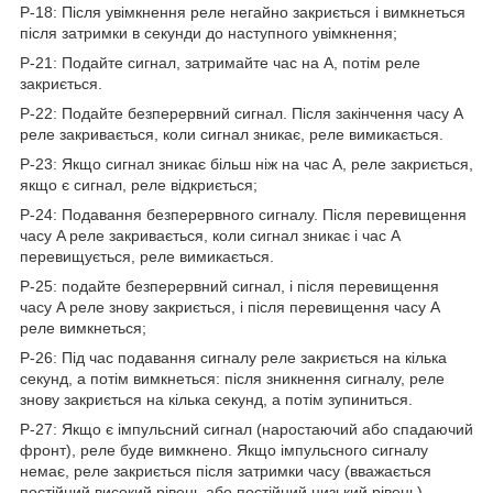
P-18: Після увімкнення реле негайно закриється і вимкнеться
після затримки в секунди до наступного увімкнення;
P-21: Подайте сигнал, затримайте час на А, потім реле
закриється.
P-22: Подайте безперервний сигнал. Після закінчення часу A
реле закривається, коли сигнал зникає, реле вимикається.
P-23: Якщо сигнал зникає більш ніж на час А, реле закриється,
якщо є сигнал, реле відкриється;
P-24: Подавання безперервного сигналу. Після перевищення
часу A реле закривається, коли сигнал зникає і час A
перевищується, реле вимикається.
P-25: подайте безперервний сигнал, і після перевищення
часу A реле знову закриється, і після перевищення часу A
реле вимкнеться;
P-26: Під час подавання сигналу реле закриється на кілька
секунд, а потім вимкнеться: після зникнення сигналу, реле
знову закриється на кілька секунд, а потім зупиниться.
P-27: Якщо є імпульсний сигнал (наростаючий або спадаючий
фронт), реле буде вимкнено. Якщо імпульсного сигналу
немає, реле закриється після затримки часу (вважається
постійний високий рівень або постійний низький рівень).