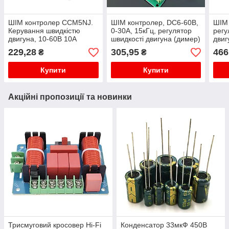
ШІМ контролер CCM5NJ.
ШІМ контролер, DC6-60В,
ШІМ 
Керування швидкістю
0-30A, 15кГц, регулятор
регу
двигуна, 10-60В 10A
швидкості двигуна (димер)
двиг
CCW
229,28
305,95
466
₴
₴
Купити
Купити
Акційні пропозиції та новинки
Трисмуговий кросовер Hi-Fi
Конденсатор 33мкФ 450В