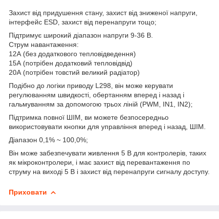
Захист від придушення стану, захист від зниженої напруги,
інтерфейс ESD, захист від перенапруги тощо;
Підтримує широкий діапазон напруги 9-36 В.
Струм навантаження:
12А (без додаткового тепловідведення)
15А (потрібен додатковий тепловідвід)
20А (потрібен товстий великий радіатор)
Подібно до логіки приводу L298, він може керувати
регулюванням швидкості, обертанням вперед і назад і
гальмуванням за допомогою трьох ліній (PWM, IN1, IN2);
Підтримка повної ШІМ, ви можете безпосередньо
використовувати кнопки для управління вперед і назад, ШІМ.
Діапазон 0,1% ~ 100,0%;
Він може забезпечувати живлення 5 В для контролерів, таких
як мікроконтролери, і має захист від перевантаження по
струму на виході 5 В і захист від перенапруги сигналу доступу.
Приховати