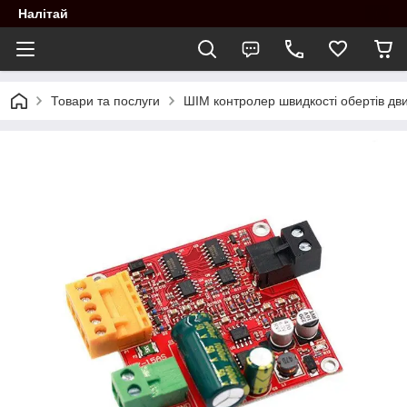
Налітай
Товари та послуги
ШІМ контролер швидкості обертів дв