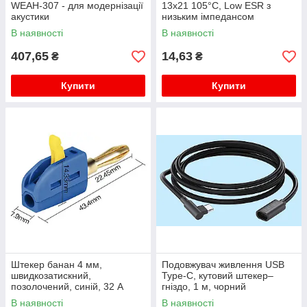
WEAH-307 - для модернізації
13x21 105°C, Low ESR з
акустики
низьким імпедансом
В наявності
В наявності
407,65
14,63
₴
₴
Купити
Купити
Штекер банан 4 мм,
Подовжувач живлення USB
швидкозатискний,
Type-C, кутовий штекер–
позолочений, синій, 32 А
гніздо, 1 м, чорний
В наявності
В наявності