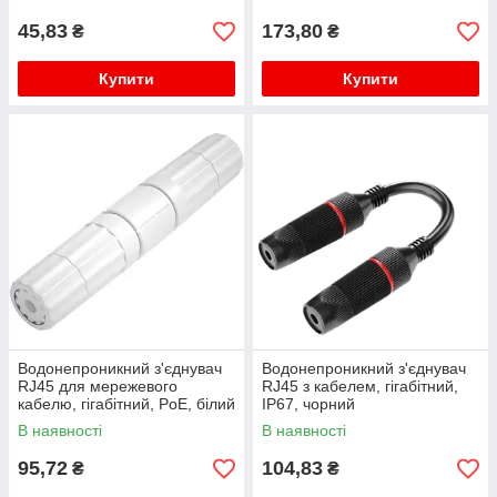
45,83
173,80
₴
₴
Купити
Купити
Водонепроникний з'єднувач
Водонепроникний з'єднувач
RJ45 для мережевого
RJ45 з кабелем, гігабітний,
кабелю, гігабітний, PoE, білий
IP67, чорний
В наявності
В наявності
95,72
104,83
₴
₴