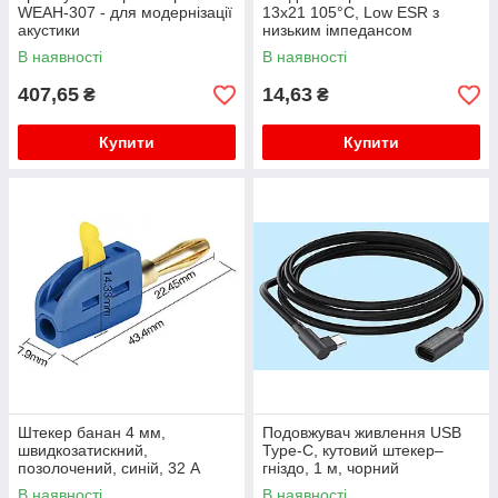
WEAH-307 - для модернізації
13x21 105°C, Low ESR з
акустики
низьким імпедансом
В наявності
В наявності
407,65
14,63
₴
₴
Купити
Купити
Штекер банан 4 мм,
Подовжувач живлення USB
швидкозатискний,
Type-C, кутовий штекер–
позолочений, синій, 32 А
гніздо, 1 м, чорний
В наявності
В наявності