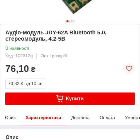
Аудіо-модуль JDY-62A Bluetooth 5.0,
стереомодуль, 4.2-5В
В наявності
Код: 102312g
Опт і роздріб
76,10
₴
73,82 ₴
від 10 шт.
Купити
Опис
Характеристики
Доставка
Оплата
Умови 
Опис