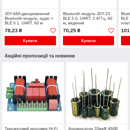
JDY-68A двохрежимний
Bluetooth модуль JDY-23
Blue
Bluetooth-модуль, аудіо +
BLE 5.0, UART, 2.4ГГц, 60
BLE 
BLE 5.1, UART, 60 м
м, ведений
плат
м, в
78,23
70,25
101
₴
₴
Купити
Купити
Акційні пропозиції та новинки
Трисмуговий кросовер Hi-Fi
Конденсатор 33мкФ 450В