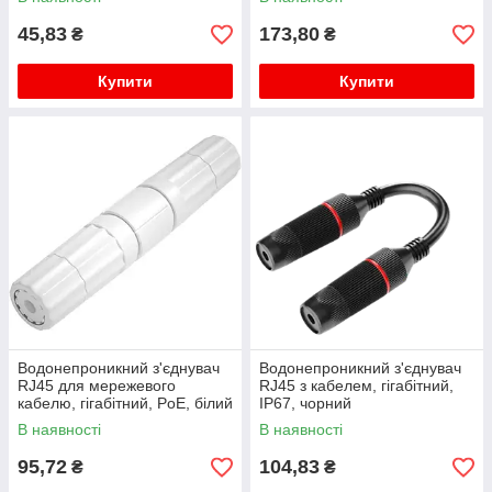
45,83
173,80
₴
₴
Купити
Купити
Водонепроникний з'єднувач
Водонепроникний з'єднувач
RJ45 для мережевого
RJ45 з кабелем, гігабітний,
кабелю, гігабітний, PoE, білий
IP67, чорний
В наявності
В наявності
95,72
104,83
₴
₴