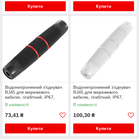
Купити
Купити
Водонепроникний з'єднувач
Водонепроникний з'єднувач
RJ45 для мережевого
RJ45 для мережевого
кабелю, гігабітний, IP67,
кабелю, гігабітний, IP67,
чорний, WDT-IP67ZT/B
білий, WDT-IP67ZT/W
В наявності
В наявності
73,41
100,30
₴
₴
Купити
Купити