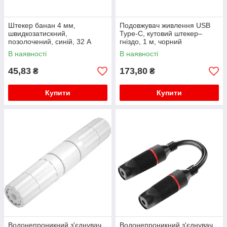
Штекер банан 4 мм,
Подовжувач живлення USB
швидкозатискний,
Type-C, кутовий штекер–
позолочений, синій, 32 А
гніздо, 1 м, чорний
В наявності
В наявності
45,83
173,80
₴
₴
Купити
Купити
Водонепроникний з'єднувач
Водонепроникний з'єднувач