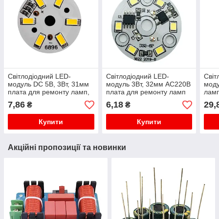
Світлодіодний LED-
Світлодіодний LED-
Світ
модуль DC 5В, 3Вт, 31мм
модуль 3Вт, 32мм AC220В
моду
плата для ремонту ламп,
плата для ремонту ламп
ламп
теплий білий
3Вт, холодний білий
світ
7,86
6,18
29,
₴
₴
8 Вт
Купити
Купити
Акційні пропозиції та новинки