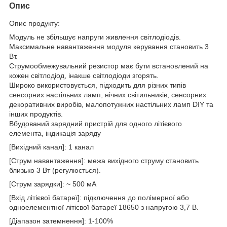
Опис
Опис продукту:
Модуль не збільшує напруги живлення світлодіодів.
Максимальне навантаження модуля керування становить 3
Вт.
Струмообмежувальний резистор має бути встановлений на
кожен світлодіод, інакше світлодіоди згорять.
Широко використовується, підходить для різних типів
сенсорних настільних ламп, нічних світильників, сенсорних
декоративних виробів, малопотужних настільних ламп DIY та
інших продуктів.
Вбудований зарядний пристрій для одного літієвого
елемента, індикація заряду
[Вихідний канал]: 1 канал
[Струм навантаження]: межа вихідного струму становить
близько 3 Вт (регулюється).
[Струм зарядки]: ~ 500 мА
[Вхід літієвої батареї]: підключення до полімерної або
одноелементної літієвої батареї 18650 з напругою 3,7 В.
[Діапазон затемнення]: 1-100%