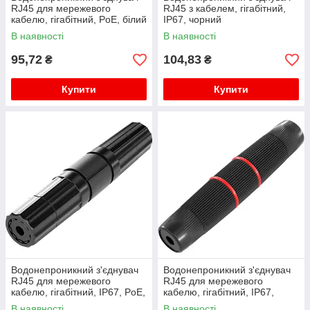
RJ45 для мережевого
RJ45 з кабелем, гігабітний,
кабелю, гігабітний, PoE, білий
IP67, чорний
В наявності
В наявності
95,72
104,83
₴
₴
Купити
Купити
Водонепроникний з'єднувач
Водонепроникний з'єднувач
RJ45 для мережевого
RJ45 для мережевого
кабелю, гігабітний, IP67, PoE,
кабелю, гігабітний, IP67,
чорний
чорний, WDT-IP67ZT/B
В наявності
В наявності