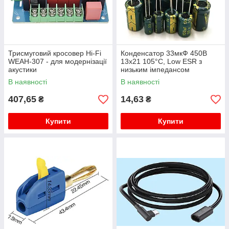
Трисмуговий кросовер Hi-Fi
Конденсатор 33мкФ 450В
WEAH-307 - для модернізації
13x21 105°C, Low ESR з
акустики
низьким імпедансом
В наявності
В наявності
407,65
14,63
₴
₴
Купити
Купити