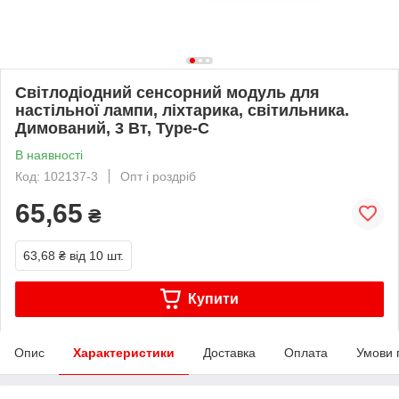
Світлодіодний сенсорний модуль для
настільної лампи, ліхтарика, світильника.
Димований, 3 Вт, Type-C
В наявності
Код: 102137-3
Опт і роздріб
65,65
₴
63,68 ₴
від 10 шт.
Купити
Опис
Характеристики
Доставка
Оплата
Умови 