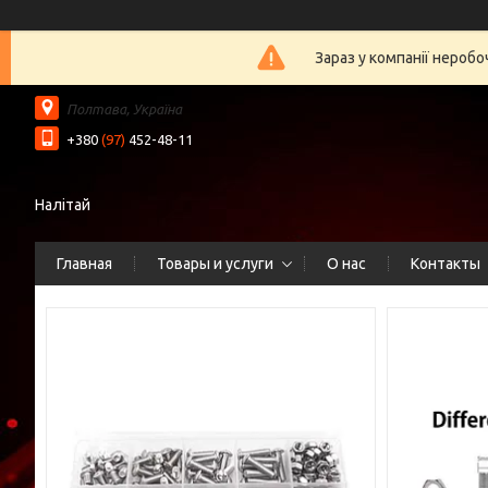
Зараз у компанії нероб
Полтава, Україна
+380
(97)
452-48-11
Налітай
Главная
Товары и услуги
О нас
Контакты