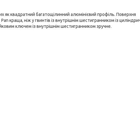
ких як квадратний багатощілинний алюмінієвий профіль. Поверхня
 Pan краща, ніж у гвинтів із внутрішнім шестигранником із циліндр
айковим ключем із внутрішнім шестигранником зручне.