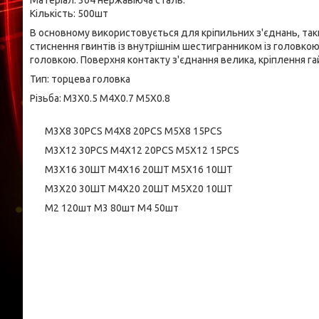
Матеріал: 304 нержавіюча сталь.
Кількість: 500шт
В основному використовується для кріпильних з'єднань, та
стиснення гвинтів із внутрішнім шестигранником із головкою
головкою. Поверхня контакту з'єднання велика, кріплення г
Тип: торцева головка
Різьба: M3X0.5 M4X0.7 M5X0.8
M3X8 30PCS M4X8 20PCS M5X8 15PCS
M3X12 30PCS M4X12 20PCS M5X12 15PCS
M3X16 30ШТ M4X16 20ШТ M5X16 10ШТ
M3X20 30ШТ M4X20 20ШТ M5X20 10ШТ
М2 120шт М3 80шт М4 50шт