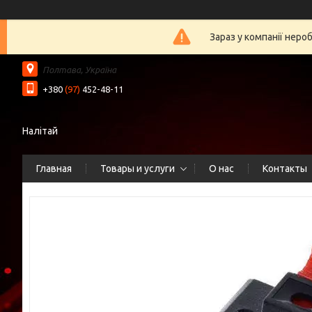
Зараз у компанії неро
Полтава, Україна
+380
(97)
452-48-11
Налітай
Главная
Товары и услуги
О нас
Контакты