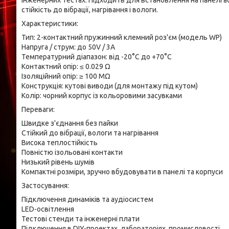
інженерних тестах. Підходить для встановлення на панелі аб
стійкість до вібрації, нагрівання і вологи.
Характеристики:
Тип: 2-контактний пружинний клемний роз'єм (модель WP)
Напруга / струм: до 50V / 3A
Температурний діапазон: від -20°C до +70°C
Контактний опір: ≤ 0.029 Ω
Ізоляційний опір: ≥ 100 MΩ
Конструкція: кутові виводи (для монтажу під кутом)
Колір: чорний корпус із кольоровими засувками
Переваги:
Швидке з'єднання без пайки
Стійкий до вібрації, вологи та нагрівання
Висока теплостійкість
Повністю ізольовані контакти
Низький рівень шумів
Компактні розміри, зручно вбудовувати в панелі та корпуси
Застосування:
Підключення динаміків та аудіосистем
LED-освітлення
Тестові стенди та інженерні плати
Підключення в DIY-проектах, лабораторіях, промисловості