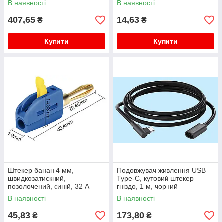
В наявності
В наявності
407,65
14,63
₴
₴
Купити
Купити
Штекер банан 4 мм,
Подовжувач живлення USB
швидкозатискний,
Type-C, кутовий штекер–
позолочений, синій, 32 А
гніздо, 1 м, чорний
В наявності
В наявності
45,83
173,80
₴
₴