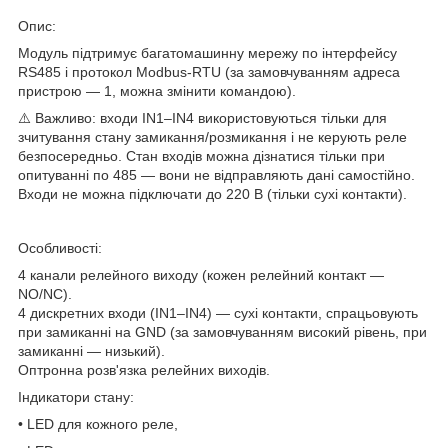
Опис:
Модуль підтримує багатомашинну мережу по інтерфейсу
RS485 і протокол Modbus-RTU (за замовчуванням адреса
пристрою — 1, можна змінити командою).
⚠️ Важливо: входи IN1–IN4 використовуються тільки для
зчитування стану замикання/розмикання і не керують реле
безпосередньо. Стан входів можна дізнатися тільки при
опитуванні по 485 — вони не відправляють дані самостійно.
Входи не можна підключати до 220 В (тільки сухі контакти).
Особливості:
4 канали релейного виходу (кожен релейний контакт —
NO/NC).
4 дискретних входи (IN1–IN4) — сухі контакти, спрацьовують
при замиканні на GND (за замовчуванням високий рівень, при
замиканні — низький).
Оптронна розв'язка релейних виходів.
Індикатори стану:
• LED для кожного реле,