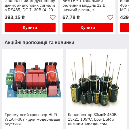
2-канальний модуль збору
BESTEP 1-канальний
Конв
даних аналогових сигналів
релейний модуль 12 В,
485 
в RS485, DC 7–30В (4–20
низький рівень, з
MCU
мА (сумісний з 0-20 мA),
оптронами та індикацією
моду
393,15
67,78
439
₴
₴
Modbus
Купити
Купити
Акційні пропозиції та новинки
Трисмуговий кросовер Hi-Fi
Конденсатор 33мкФ 450В
WEAH-307 - для модернізації
13x21 105°C, Low ESR з
акустики
низьким імпедансом