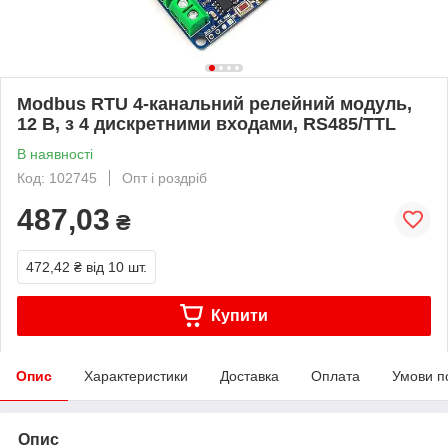
Modbus RTU 4-канальний релейний модуль,
12 В, з 4 дискретними входами, RS485/TTL
В наявності
Код: 102745
Опт і роздріб
487,03
₴
472,42 ₴
від 10 шт.
Купити
Опис
Характеристики
Доставка
Оплата
Умови п
Опис