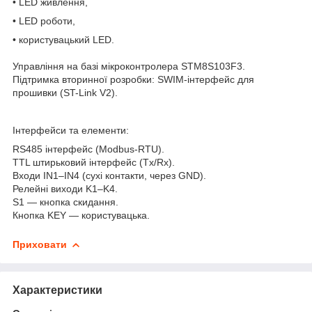
• LED живлення,
• LED роботи,
• користувацький LED.
Управління на базі мікроконтролера STM8S103F3.
Підтримка вторинної розробки: SWIM-інтерфейс для
прошивки (ST-Link V2).
Інтерфейси та елементи:
RS485 інтерфейс (Modbus-RTU).
TTL штирьковий інтерфейс (Tx/Rx).
Входи IN1–IN4 (сухі контакти, через GND).
Релейні виходи K1–K4.
S1 — кнопка скидання.
Кнопка KEY — користувацька.
Приховати
Характеристики