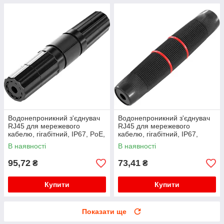
Водонепроникний з'єднувач
Водонепроникний з'єднувач
RJ45 для мережевого
RJ45 для мережевого
кабелю, гігабітний, IP67, PoE,
кабелю, гігабітний, IP67,
чорний
чорний, WDT-IP67ZT/B
В наявності
В наявності
95,72
73,41
₴
₴
Купити
Купити
Показати ще