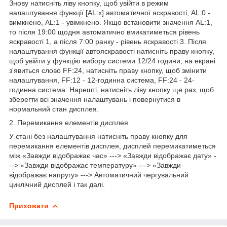
Знову натисніть ліву кнопку, щоб увійти в режим
налаштування функції [AL:x] автоматичної яскравості, AL:0 -
вимкнено, AL:1 - увімкнено. Якщо встановити значення AL:1,
то після 19:00 щодня автоматично вмикатиметься рівень
яскравості 1, а після 7:00 ранку - рівень яскравості 3. Після
налаштування функції автояскравості натисніть праву кнопку,
щоб увійти у функцію вибору системи 12/24 години, на екрані
з'явиться слово FF:24, натисніть праву кнопку, щоб змінити
налаштування, FF:12 - 12-годинна система, FF:24 - 24-
годинна система. Нарешті, натисніть ліву кнопку ще раз, щоб
зберегти всі значення налаштувань і повернутися в
нормальний стан дисплея.
2. Перемикання елементів дисплея
У стані без налаштування натисніть праву кнопку для
перемикання елементів дисплея, дисплей перемикатиметься
між «Завжди відображає час» ---> «Завжди відображає дату» -
--> «Завжди відображає температуру» ---> «Завжди
відображає напругу» ---> Автоматичний чергувальний
циклічний дисплей і так далі.
Приховати