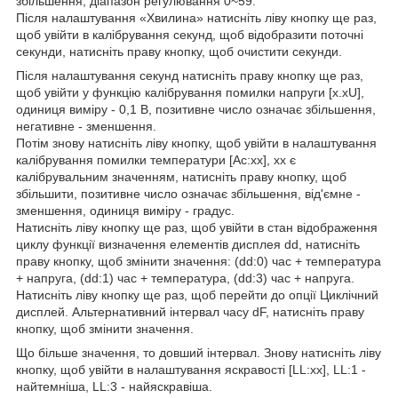
збільшення, діапазон регулювання 0~59.
Після налаштування «Хвилина» натисніть ліву кнопку ще раз,
щоб увійти в калібрування секунд, щоб відобразити поточні
секунди, натисніть праву кнопку, щоб очистити секунди.
Після налаштування секунд натисніть праву кнопку ще раз,
щоб увійти у функцію калібрування помилки напруги [x.xU],
одиниця виміру - 0,1 В, позитивне число означає збільшення,
негативне - зменшення.
Потім знову натисніть ліву кнопку, щоб увійти в налаштування
калібрування помилки температури [Ac:xx], xx є
калібрувальним значенням, натисніть праву кнопку, щоб
збільшити, позитивне число означає збільшення, від'ємне -
зменшення, одиниця виміру - градус.
Натисніть ліву кнопку ще раз, щоб увійти в стан відображення
циклу функції визначення елементів дисплея dd, натисніть
праву кнопку, щоб змінити значення: (dd:0) час + температура
+ напруга, (dd:1) час + температура, (dd:3) час + напруга.
Натисніть ліву кнопку ще раз, щоб перейти до опції Циклічний
дисплей. Альтернативний інтервал часу dF, натисніть праву
кнопку, щоб змінити значення.
Що більше значення, то довший інтервал. Знову натисніть ліву
кнопку, щоб увійти в налаштування яскравості [LL:xx], LL:1 -
найтемніша, LL:3 - найяскравіша.