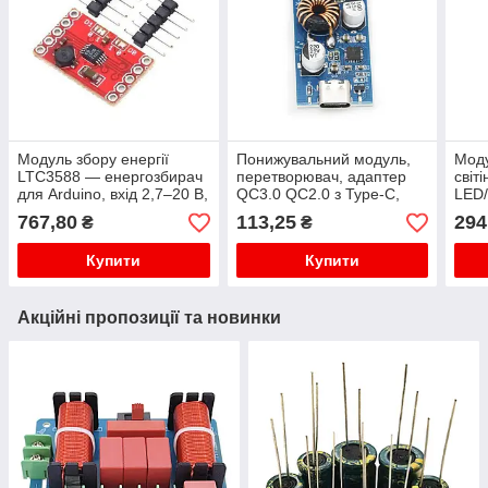
Модуль збору енергії
Понижувальний модуль,
Моду
LTC3588 — енергозбирач
перетворювач, адаптер
світ
для Arduino, вхід 2,7–20 В,
QC3.0 QC2.0 з Type-С,
LED/
вихід 1,8/2,5/3,3/3,6 В
7.1-32В
режи
767,80
113,25
294
₴
₴
акум
Купити
Купити
Акційні пропозиції та новинки