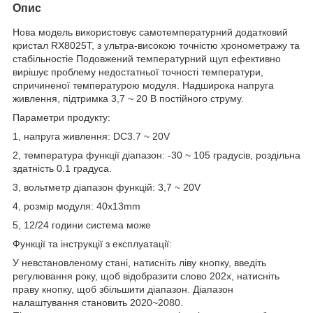
Опис
Нова модель використовує самотемпературний додатковий
кристал RX8025T, з ультра-високою точністю хронометражу та
стабільностіе Подовжений температурний щуп ефективно
вирішує проблему недостатньої точності температури,
спричиненої температурою модуля. Надширока напруга
живлення, підтримка 3,7 ~ 20 В постійного струму.
Параметри продукту:
1, напруга живлення: DC3.7 ~ 20V
2, температура функції діапазон: -30 ~ 105 градусів, роздільна
здатність 0.1 градуса.
3, вольтметр діапазон функцій: 3,7 ~ 20V
4, розмір модуля: 40x13mm
5, 12/24 години система може
Функції та інструкції з експлуатації:
У невстановленому стані, натисніть ліву кнопку, введіть
регулювання року, щоб відобразити слово 202x, натисніть
праву кнопку, щоб збільшити діапазон. Діапазон
налаштування становить 2020~2080.