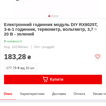
Електронний годинник модуль DIY RX8025T,
3-в-1 годинник, термометр, вольтметр, 3,7 ~
20 В - зелений
В наявності
Код: 102366зел
Опт і роздріб
183,28
₴
177,78 ₴
від 10 шт.
Купити
Опис
Характеристики
Доставка
Оплата
Умови п