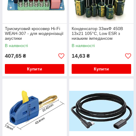
Трисмуговий кросовер Hi-Fi
Конденсатор 33мкФ 450В
WEAH-307 - для модернізації
13x21 105°C, Low ESR з
акустики
низьким імпедансом
В наявності
В наявності
407,65
14,63
₴
₴
Купити
Купити