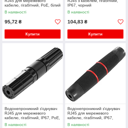
RJ45 для мережевого
RJ45 з кабелем, гігабітний,
кабелю, гігабітний, PoE, білий
IP67, чорний
В наявності
В наявності
95,72
104,83
₴
₴
Купити
Купити
Водонепроникний з'єднувач
Водонепроникний з'єднувач
RJ45 для мережевого
RJ45 для мережевого
кабелю, гігабітний, IP67, PoE,
кабелю, гігабітний, IP67,
чорний
чорний, WDT-IP67ZT/B
В наявності
В наявності