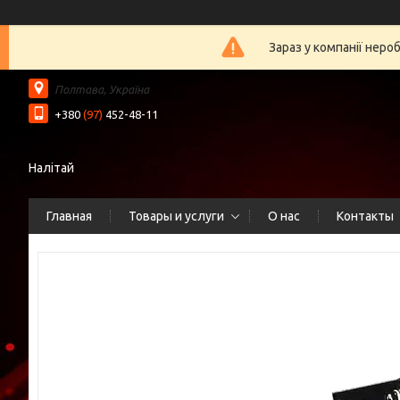
Зараз у компанії неро
Полтава, Україна
+380
(97)
452-48-11
Налітай
Главная
Товары и услуги
О нас
Контакты