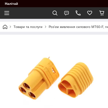
Налітай
Товари та послуги
Роз'єм живлення силового MT60-F, гн