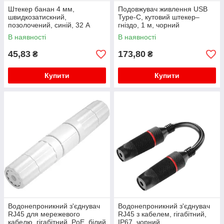
Штекер банан 4 мм,
Подовжувач живлення USB
швидкозатискний,
Type-C, кутовий штекер–
позолочений, синій, 32 А
гніздо, 1 м, чорний
В наявності
В наявності
45,83
173,80
₴
₴
Купити
Купити
Водонепроникний з'єднувач
Водонепроникний з'єднувач
RJ45 для мережевого
RJ45 з кабелем, гігабітний,
кабелю, гігабітний, PoE, білий
IP67, чорний