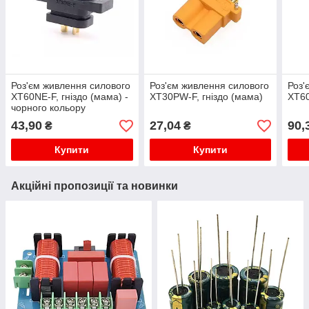
Роз'єм живлення силового
Роз'єм живлення силового
Роз'
XT60NE-F, гніздо (мама) -
XT30PW-F, гніздо (мама)
XT60
чорного кольору
43,90
27,04
90,
₴
₴
Купити
Купити
Акційні пропозиції та новинки