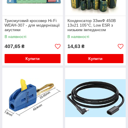
Трисмуговий кросовер Hi-Fi
Конденсатор 33мкФ 450В
WEAH-307 - для модернізації
13x21 105°C, Low ESR з
акустики
низьким імпедансом
В наявності
В наявності
407,65
14,63
₴
₴
Купити
Купити