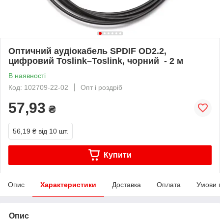
Оптичний аудіокабель SPDIF OD2.2,
цифровий Toslink–Toslink, чорний - 2 м
В наявності
Код: 102709-22-02
Опт і роздріб
57,93
₴
56,19 ₴
від 10 шт.
Купити
Опис
Характеристики
Доставка
Оплата
Умови 
Опис