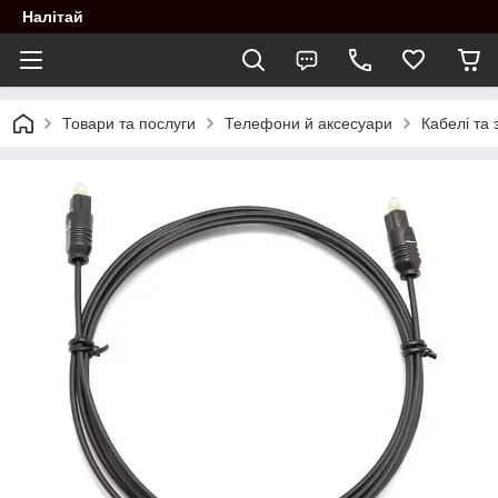
Налітай
Товари та послуги
Телефони й аксесуари
Кабелі та 