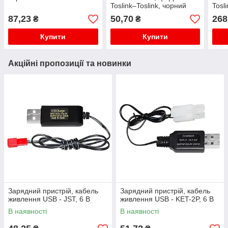
Toslink–Toslink, чорний
Tosl
- 1.8 м
чорн
87,23
50,70
268
₴
₴
Купити
Купити
Акційні пропозиції та новинки
Зарядний пристрій, кабель
Зарядний пристрій, кабель
живлення USB - JST, 6 В
живлення USB - KET-2P, 6 В
В наявності
В наявності