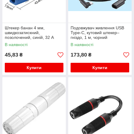
Штекер банан 4 мм,
Подовжувач живлення USB
швидкозатискний,
Type-C, кутовий штекер–
позолочений, синій, 32 А
гніздо, 1 м, чорний
В наявності
В наявності
45,83
173,80
₴
₴
Купити
Купити