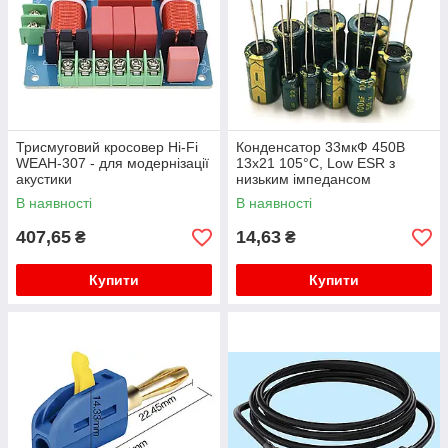
Трисмуговий кросовер Hi-Fi
Конденсатор 33мкФ 450В
WEAH-307 - для модернізації
13x21 105°C, Low ESR з
акустики
низьким імпедансом
В наявності
В наявності
407,65
14,63
₴
₴
Купити
Купити