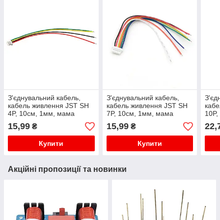
З'єднувальний кабель,
З'єднувальний кабель,
З'єд
кабель живлення JST SH
кабель живлення JST SH
кабе
4P, 10см, 1мм, мама
7P, 10см, 1мм, мама
10P,
(female)
(female)
(fem
15,99
15,99
22,
₴
₴
Купити
Купити
Акційні пропозиції та новинки