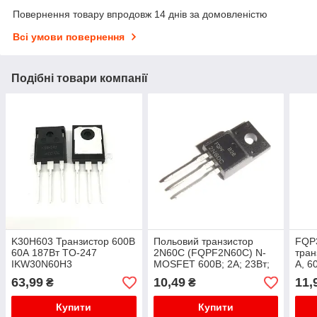
Повернення товару впродовж 14 днів за домовленістю
Всі умови повернення
Подібні товари компанії
K30H603 Транзистор 600В
Польовий транзистор
FQP
60А 187Вт TO-247
2N60C (FQPF2N60C) N-
тран
IKW30N60H3
MOSFET 600В; 2А; 23Вт;
А, 6
TO220F
В
63,99
10,49
11,
₴
₴
Купити
Купити