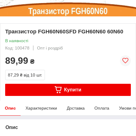
Транзистор FGH60N60SFD FGH60N60 60N60
В наявності
Код: 100478
Опт і роздріб
89,99
₴
87,29 ₴
від 10 шт.
Купити
Опис
Характеристики
Доставка
Оплата
Умови п
Опис