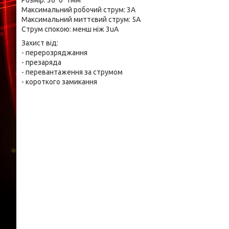
Розмір: 36*6*1мм
Максимальний робочий струм: 3А
Максимальний миттєвий струм: 5А
Струм спокою: менш ніж 3uA
Захист від:
- перерозряджання
- презаряда
- перевантаження за струмом
- короткого замикання