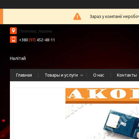
Зараз у компанії нероб
Полтава, Україна
+380
(97)
452-48-11
Налітай
Главная
Товары и услуги
О нас
Контакты