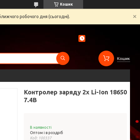
Кошик
ближчого робочого дня (сьогодні).
Кошик
Контролер заряду 2х Li-Ion 18650
7.4В
В наявності
Оптом і в роздріб
Код:
100337