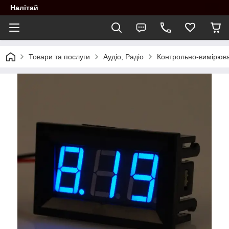
Налітай
Товари та послуги
Аудіо, Радіо
Контрольно-вимірюва