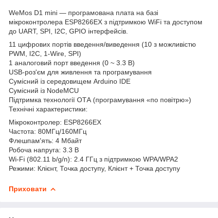
WeMos D1 mini — програмована плата на базі
мікроконтролера ESP8266EX з підтримкою WiFi та доступом
до UART, SPI, I2C, GPIO інтерфейсів.
11 цифрових портів введення/виведення (10 з можливістю
PWM, I2C, 1-Wire, SPI)
1 аналоговий порт введення (0 ~ 3.3 В)
USB-роз'єм для живлення та програмування
Сумісний із середовищем Arduino IDE
Сумісний із NodeMCU
Підтримка технології ОТА (програмування «по повітрю»)
Технічні характеристики:
Мікроконтролер: ESP8266EX
Частота: 80МГц/160МГц
Флешпам'ять: 4 Мбайт
Робоча напруга: 3.3 В
Wi-Fi (802.11 b/g/n): 2.4 ГГц з підтримкою WPA/WPA2
Режими: Клієнт, Точка доступу, Клієнт + Точка доступу
Приховати