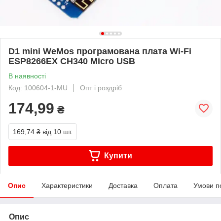
D1 mini WeMos програмована плата Wi-Fi
ESP8266EX CH340 Micro USB
В наявності
Код: 100604-1-MU
Опт і роздріб
174,99
₴
169,74 ₴
від 10 шт.
Купити
Опис
Характеристики
Доставка
Оплата
Умови п
Опис