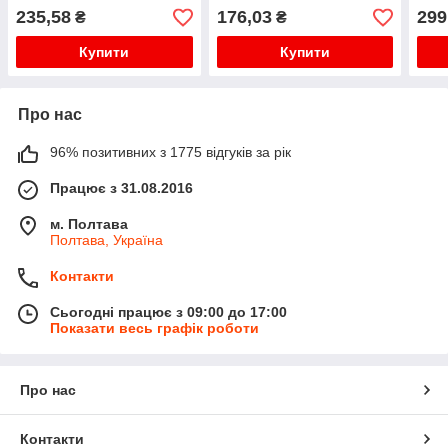
5.0
процесор 160 МГц,
на T
235,58
176,03
299
₴
₴
контакти не припаяні
зава
Купити
Купити
Про нас
96% позитивних з 1775 відгуків за рік
Працює з 31.08.2016
м. Полтава
Полтава, Україна
Контакти
Сьогодні працює з 09:00 до 17:00
Показати весь графік роботи
Про нас
Контакти