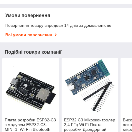
Умови повернення
Повернення товару впродовж 14 днів за домовленістю
Всі умови повернення
Подібні товари компанії
Плата розробки ESP32-C3
ESP32 C3 Мікроконтролер
Висо
з модулем ESP32-C3-
2,4 ГГц Wi Fi Плата
асин
MINI-1, Wi-Fi і Bluetooth
розробки Двоядерний
мікр