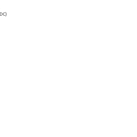
)
(DC)