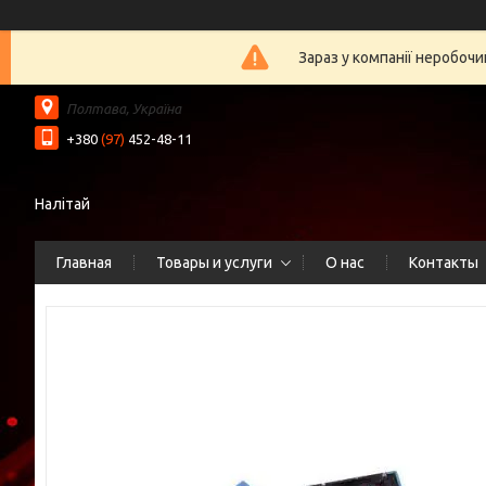
Зараз у компанії неробочи
Полтава, Україна
+380
(97)
452-48-11
Налітай
Главная
Товары и услуги
О нас
Контакты