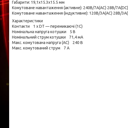
Габарити: 19,1x15.3x15.5 мм
Комутоване навантаження (активне): 240В/7А(AC) 28В/7А(DC
Комутоване навантаження (індуктивне): 120В/3А(AC) 28В/3А
Характеристики
Контакти 1 x DT — перемикаючі (1C)
Номінальна напруга котушки 5 В
Номінальний струм котушки 71,4 мА
Макс. комутована напруга (AC) 240 В
Макс. комутований струм 7 А