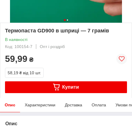
Термопаста GD900 в шприці — 7 грамів
В наявності
Код: 100154-7
Опт і роздріб
59,99
₴
58,19 ₴
від 10 шт.
Купити
Опис
Характеристики
Доставка
Оплата
Умови п
Опис