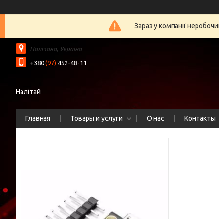
Зараз у компанії неробочи
Полтава, Україна
+380
(97)
452-48-11
Налітай
Главная
Товары и услуги
О нас
Контакты