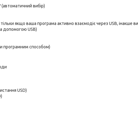
 (автоматичний вибір)
тільки якщо ваша програма активно взаємодіє через USB, інакше в
за допомогою USB)
ти програмним способом)
ходи
ристання USD)
D)