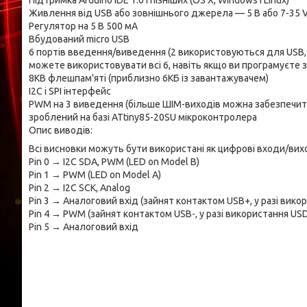
Підтримка Arduino IDE 1.0 і пізніших (OS X, Windows і Linux)
Живлення від USB або зовнішнього джерела — 5 В або 7-35 V
Регулятор на 5 В 500 мА
Вбудований micro USB
6 портів введення/виведення (2 використовуються для USB, 
можете використовувати всі 6, навіть якщо ви програмуєте 
8KB флешпам'яті (приблизно 6КБ із завантажувачем)
I2C і SPI інтерфейс
PWM на 3 виведення (більше ШІМ-виходів можна забезпечи
зроблений на базі ATtiny85-20SU мікроконтролера
Опис виводів:
Всі висновки можуть бути використані як цифрові входи/ви
Pin 0 → I2C SDA, PWM (LED on Model B)
Pin 1 → PWM (LED on Model A)
Pin 2 → I2C SCK, Analog
Pin 3 → Аналоговий вхід (зайнят контактом USB+, у разі вико
Pin 4 → PWM (зайнят контактом USB-, у разі використання US
Pin 5 → Аналоговий вхід