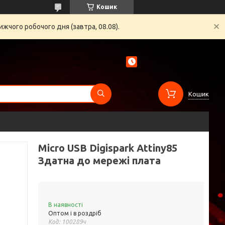
Кошик
жчого робочого дня (завтра, 08.08).
Кошик
Micro USB Digispark Attiny85
Здатна до мережі плата
В наявності
Оптом і в роздріб
Код:
100289ч