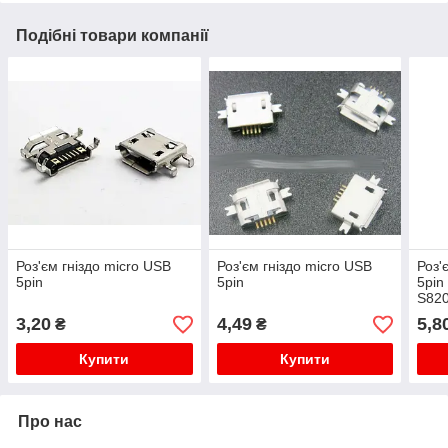
Подібні товари компанії
Роз'єм гніздо micro USB
Роз'єм гніздо micro USB
Роз'
5pin
5pin
5pin
S820
S820
3,20
4,49
5,8
₴
₴
a670
Купити
Купити
Про нас