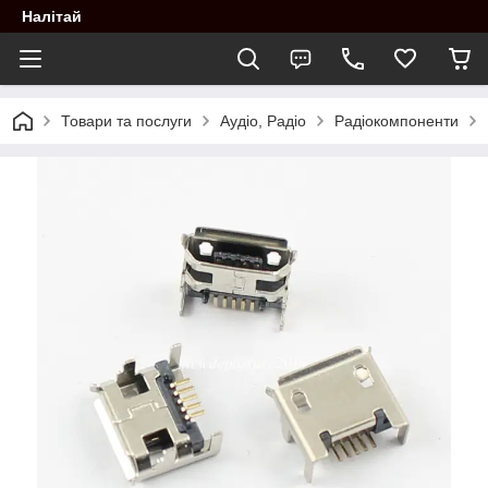
Налітай
Товари та послуги
Аудіо, Радіо
Радіокомпоненти