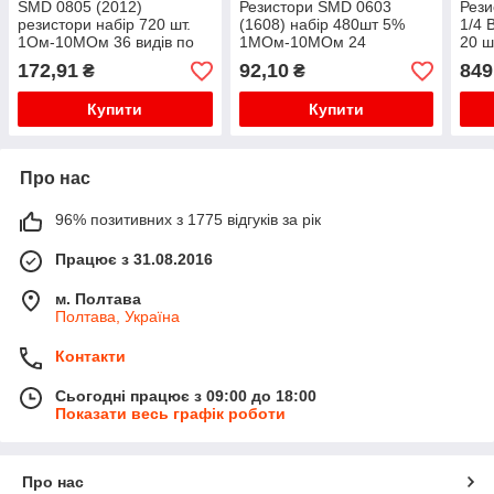
SMD 0805 (2012)
Резистори SMD 0603
Рези
резистори набір 720 шт.
(1608) набір 480шт 5%
1/4 
1Ом-10МОм 36 видів по
1МОм-10МОм 24
20 ш
20 штук
номіналу по 20 штук
172,91
92,10
849
₴
₴
Купити
Купити
Про нас
96% позитивних з 1775 відгуків за рік
Працює з 31.08.2016
м. Полтава
Полтава, Україна
Контакти
Сьогодні працює з 09:00 до 18:00
Показати весь графік роботи
Про нас